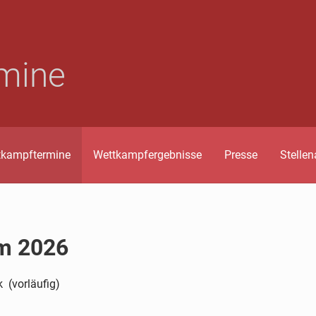
mine
tkampftermine
Wettkampfergebnisse
Presse
Stelle
m 2026
 (vorläufig)