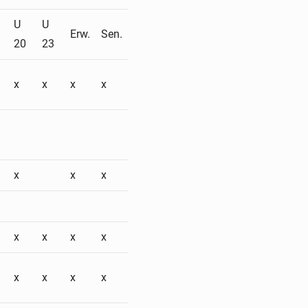
U
U
Erw.
Sen.
8
20
23
x
x
x
x
x
x
x
x
x
x
x
x
x
x
x