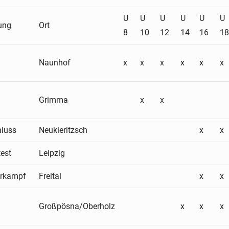
U
U
U
U
U
U
tung
Ort
8
10
12
14
16
1
Naunhof
x
x
x
x
x
x
Grimma
x
x
luss
Neukieritzsch
x
x
test
Leipzig
hrkampf
Freital
x
x
Großpösna/Oberholz
x
x
x