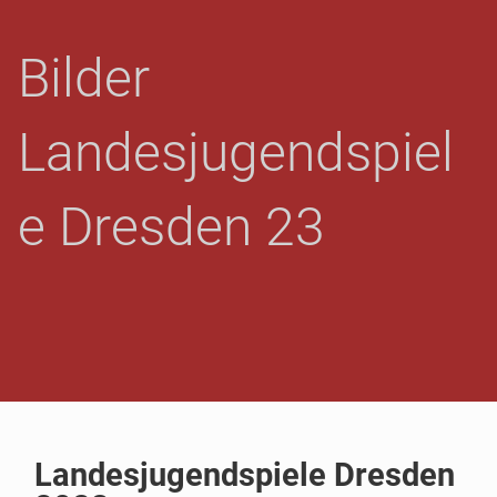
GROSSBARDAU - A
Bilder
BT. L
EICHTATHLETIK
Landesjugendspiel
e Dresden 23
Landesjugendspiele Dresden