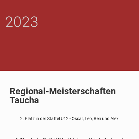
GROSSBARDAU - A
2023
BT. L
EICHTATHLETIK
Regional-Meisterschaften
Taucha
2. Platz in der Staffel U12 - Oscar, Leo, Ben und Alex