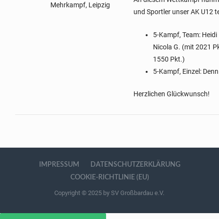
Mehrkampf, Leipzig
und Sportler unser AK U12 tei
5-Kampf, Team: Heidi 
Nicola G. (mit 2021 Pk
1550 Pkt.)
5-Kampf, Einzel: Denni
Herzlichen Glückwunsch!
IMPRESSUM
DATENSCHUTZERKLÄRUNG
COOKIE-RICHTLINIE (EU)
Copyright © 2025 by SV Großbardau e.V.