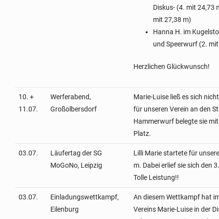
Diskus- (4. mit 24,73
mit 27,38 m)
Hanna H. im Kugelstoß
und Speerwurf (2. mit
Herzlichen Glückwunsch!
10. +
Werferabend,
Marie-Luise ließ es sich nic
11.07.
Großolbersdorf
für unseren Verein an den St
Hammerwurf belegte sie mit
Platz.
03.07.
Läufertag der SG
Lilli Marie startete für unse
MoGoNo, Leipzig
m. Dabei erlief sie sich den 3
Tolle Leistung!!
03.07.
Einladungswettkampf,
An diesem Wettkampf hat i
Eilenburg
Vereins Marie-Luise in der 