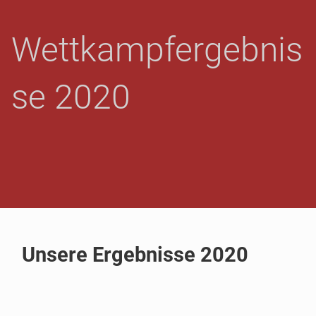
GROSSBARDAU - A
Wettkampfergebnis
BT. L
EICHTATHLETIK
se 2020
Unsere Ergebnisse 2020