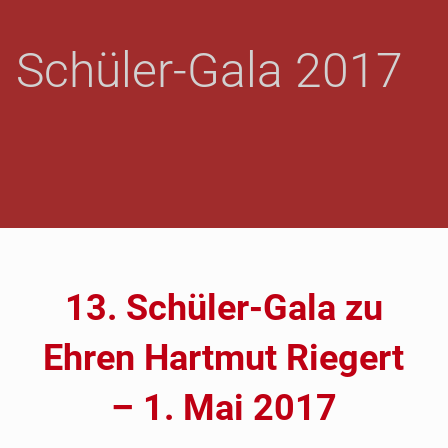
GROSSBARDAU - A
Schüler-Gala 2017
BT. L
EICHTATHLETIK
13. Schüler-Gala zu
Ehren Hartmut Riegert
– 1. Mai 2017